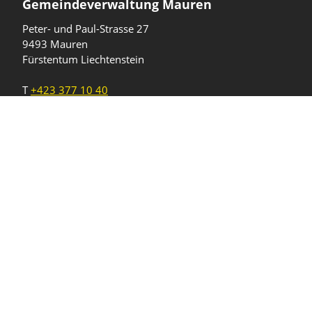
Gemeindeverwaltung Mauren
Peter- und Paul-Strasse 27
9493 Mauren
Fürstentum Liechtenstein
T
+423 377 10 40
gemeinde@mauren.li
Öffnungszeiten
Wochentage
Uhrzeiten
Mo - Do
08.00 - 11.45 Uhr
13.30 - 17.00 Uhr
Freitag und
08.00 - 11.45 Uhr
vor Feiertagen
13.30 - 16.00 Uhr
Sa und So
geschlossen