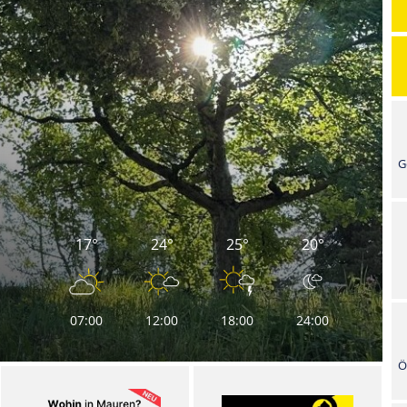
G
17°
24°
25°
20°
07:00
12:00
18:00
24:00
Ö