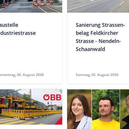
us­telle
Sanie­rung Stras­sen­
ndustriestrasse
belag Feld­kir­cher
Strasse - Nen­deln-
Schaanwald
nnerstag, 06. August 2026
Sonntag, 02. August 2026