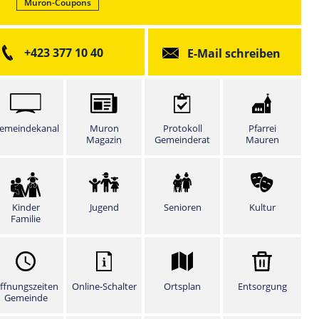
Muron-Coupons
+423 377 10 40
E-Mail schreiben
emeindekanal
Muron
Protokoll
Pfarrei
Magazin
Gemeinderat
Mauren
Kinder
Jugend
Senioren
Kultur
Familie
ffnungszeiten
Online-Schalter
Ortsplan
Entsorgung
Gemeinde