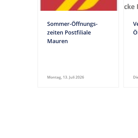
Sommer-Öff­nungs­
V
zeiten Post­fi­liale
Ö
Mauren
Montag, 13. Juli 2026
Di