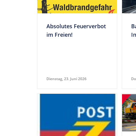
Abso­lutes Feu­er­verbot
Ba
im Freien!
I
Dienstag, 23. Juni 2026
Do