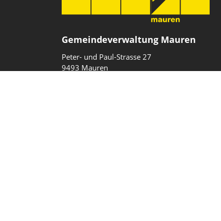
Gemeindeverwaltung Mauren
Peter- und Paul-Strasse 27
9493 Mauren
Fürstentum Liechtenstein
T
+423 377 10 40
gemeinde@mauren.li
Impressum
Datenschutz
Intranet