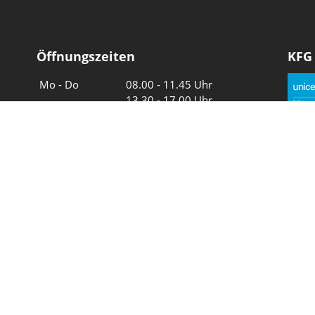
Öffnungszeiten
KFG
Wochentage
Uhrzeiten
Mo - Do
08.00 - 11.45 Uhr
13.30 - 17.00 Uhr
Freitag und
08.00 - 11.45 Uhr
vor Feiertagen
13.30 - 16.00 Uhr
Sa und So
geschlossen
Wir in 