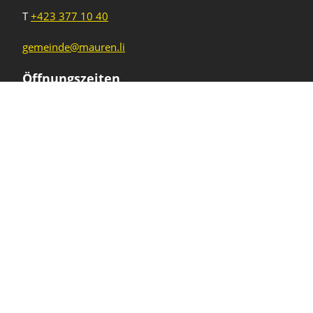
T
+423 377 10 40
gemeinde@mauren.li
Öffnungszeiten
Wochentage
Uhrzeiten
Mo - Do
08.00 - 11.45 Uhr
13.30 - 17.00 Uhr
Freitag und
08.00 - 11.45 Uhr
vor Feiertagen
13.30 - 16.00 Uhr
Sa und So
geschlossen
KFG Mauren