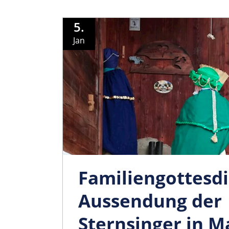
5.
Jan
Familiengo­ttesd
Aussendung der
Sternsinger in 