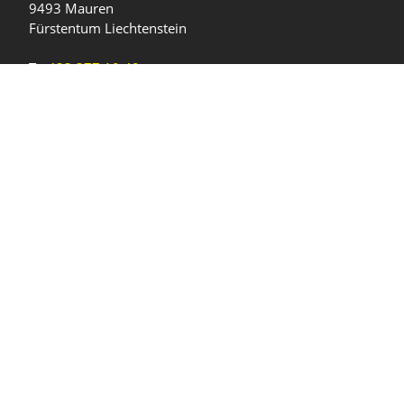
9493 Mauren
Fürstentum Liechtenstein
T
+423 377 10 40
gemeinde@mauren.li
Öffnungszeiten
Wochentage
Uhrzeiten
Mo - Do
08.00 - 11.45 Uhr
13.30 - 17.00 Uhr
Freitag und
08.00 - 11.45 Uhr
vor Feiertagen
13.30 - 16.00 Uhr
Sa und So
geschlossen
KFG Mauren