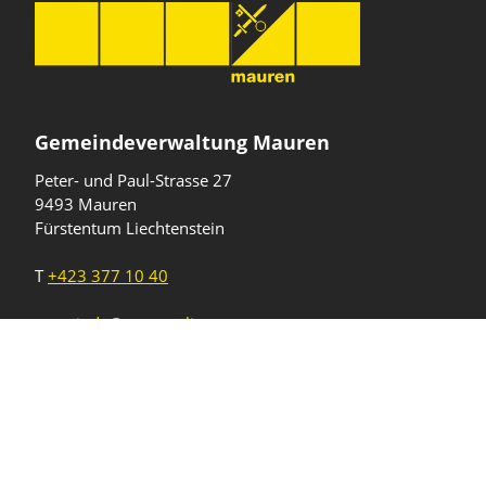
Gemeindeverwaltung Mauren
Peter- und Paul-Strasse 27
9493 Mauren
Fürstentum Liechtenstein
T
+423 377 10 40
gemeinde@mauren.li
Öffnungszeiten
Wochentage
Uhrzeiten
Mo - Do
08.00 - 11.45 Uhr
13.30 - 17.00 Uhr