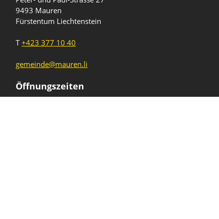
9493 Mauren
Fürstentum Liechtenstein
T
+423 377 10 40
gemeinde@mauren.li
Öffnungszeiten
Wochentage
Uhrzeiten
Mo - Do
08.00 - 11.45 Uhr
13.30 - 17.00 Uhr
Freitag und
08.00 - 11.45 Uhr
vor Feiertagen
13.30 - 16.00 Uhr
Sa und So
geschlossen
KFG Mauren