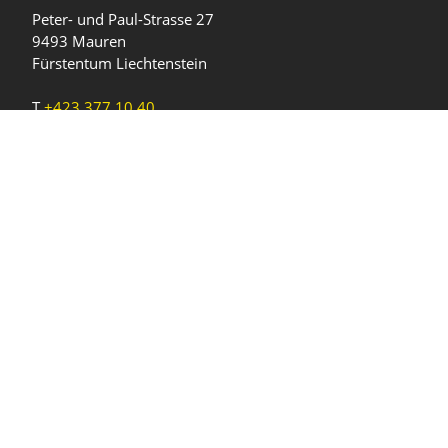
Peter- und Paul-Strasse 27
9493 Mauren
Fürstentum Liechtenstein
T
+423 377 10 40
gemeinde@mauren.li
Öffnungszeiten
Wochentage
Uhrzeiten
Mo - Do
08.00 - 11.45 Uhr
13.30 - 17.00 Uhr
Freitag und
08.00 - 11.45 Uhr
vor Feiertagen
13.30 - 16.00 Uhr
Sa und So
geschlossen