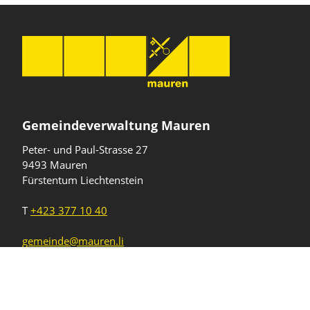
Gemeindeverwaltung Mauren
Peter- und Paul-Strasse 27
9493 Mauren
Fürstentum Liechtenstein
T
+423 377 10 40
gemeinde@mauren.li
Öffnungszeiten
Wochentage
Uhrzeiten
Mo - Do
08.00 - 11.45 Uhr