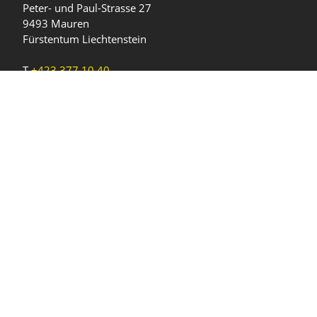
Peter- und Paul-Strasse 27
9493 Mauren
Fürstentum Liechtenstein
T
+423 377 10 40
gemeinde@mauren.li
Öffnungszeiten
Wochentage
Uhrzeiten
Mo - Do
08.00 - 11.45 Uhr
13.30 - 17.00 Uhr
Freitag und
08.00 - 11.45 Uhr
vor Feiertagen
13.30 - 16.00 Uhr
Sa und So
geschlossen