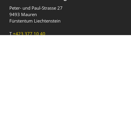
Peter- und Paul-Strasse 27
9493 Mauren
Fürstentum Liechtenstein
T
+423 377 10 40
gemeinde@mauren.li
Öffnungszeiten
Wochentage
Uhrzeiten
Mo - Do
08.00 - 11.45 Uhr
13.30 - 17.00 Uhr
Freitag und
08.00 - 11.45 Uhr
vor Feiertagen
13.30 - 16.00 Uhr
Sa und So
geschlossen