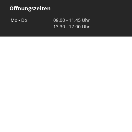
Öffnungszeiten
Wochentage
Uhrzeiten
Mo - Do
08.00 - 11.45 Uhr
13.30 - 17.00 Uhr
Freitag und
08.00 - 11.45 Uhr
vor Feiertagen
13.30 - 16.00 Uhr
Sa und So
geschlossen
KFG Mauren
Impressum
Datenschutz
Intranet