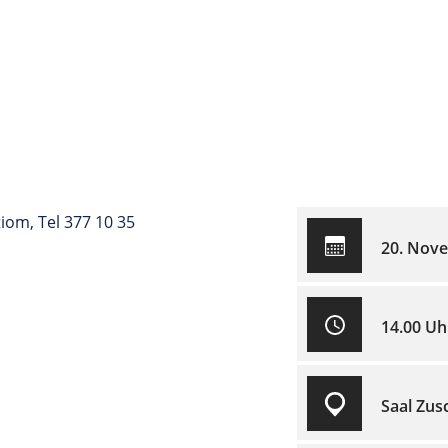
om, Tel 377 10 35
20. Nov
14.00 Uh
Saal Zus