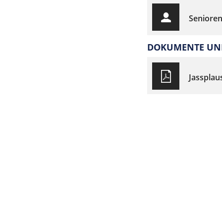
Senioren
DOKUMENTE UND
Jassplau