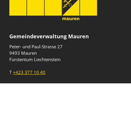
Gemeindeverwaltung Mauren
Peter- und Paul-Strasse 27
9493 Mauren
Fürstentum Liechtenstein
T
+423 377 10 40
gemeinde@mauren.li
Öffnungszeiten
Wochentage
Uhrzeiten
Mo - Do
08.00 - 11.45 Uhr
13.30 - 17.00 Uhr