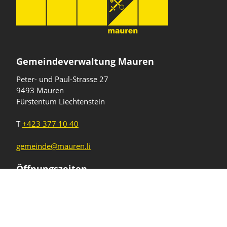
Gemeindeverwaltung Mauren
Peter- und Paul-Strasse 27
9493 Mauren
Fürstentum Liechtenstein
T
+423 377 10 40
gemeinde@mauren.li
Öffnungszeiten
Wochentage
Uhrzeiten
Mo - Do
08.00 - 11.45 Uhr
13.30 - 17.00 Uhr