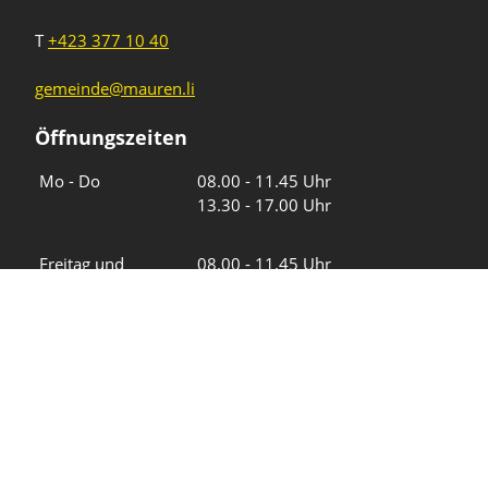
T
+423 377 10 40
gemeinde@mauren.li
Öffnungszeiten
Wochentage
Uhrzeiten
Mo - Do
08.00 - 11.45 Uhr
13.30 - 17.00 Uhr
Freitag und
08.00 - 11.45 Uhr
vor Feiertagen
13.30 - 16.00 Uhr
Sa und So
geschlossen
KFG Mauren