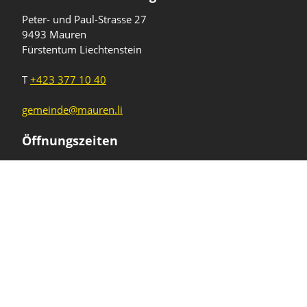
Peter- und Paul-Strasse 27
9493 Mauren
Fürstentum Liechtenstein
T
+423 377 10 40
gemeinde@mauren.li
Öffnungszeiten
Wochentage
Uhrzeiten
Mo - Do
08.00 - 11.45 Uhr
13.30 - 17.00 Uhr
Freitag und
08.00 - 11.45 Uhr
vor Feiertagen
13.30 - 16.00 Uhr
Sa und So
geschlossen