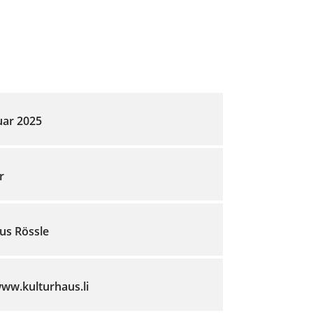
uar 2025
r
us Rössle
www.kulturhaus.li