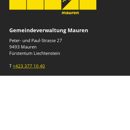
Gemeindeverwaltung Mauren
Peter- und Paul-Strasse 27
9493 Mauren
Fürstentum Liechtenstein
T
+423 377 10 40
gemeinde@mauren.li
Öffnungszeiten
Wochentage
Uhrzeiten
Mo - Do
08.00 - 11.45 Uhr
13.30 - 17.00 Uhr
Freitag und
08.00 - 11.45 Uhr