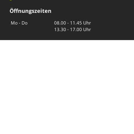
Öffnungszeiten
Wochentage
Uhrzeiten
Mo - Do
08.00 - 11.45 Uhr
13.30 - 17.00 Uhr
Freitag und
08.00 - 11.45 Uhr
vor Feiertagen
13.30 - 16.00 Uhr
Sa und So
geschlossen
KFG Mauren
Impressum
Datenschutz
Intranet