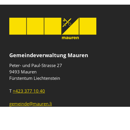
Gemeindeverwaltung Mauren
Peter- und Paul-Strasse 27
9493 Mauren
Fürstentum Liechtenstein
T
+423 377 10 40
gemeinde@mauren.li
Öffnungszeiten
Wochentage
Uhrzeiten
Mo - Do
08.00 - 11.45 Uhr