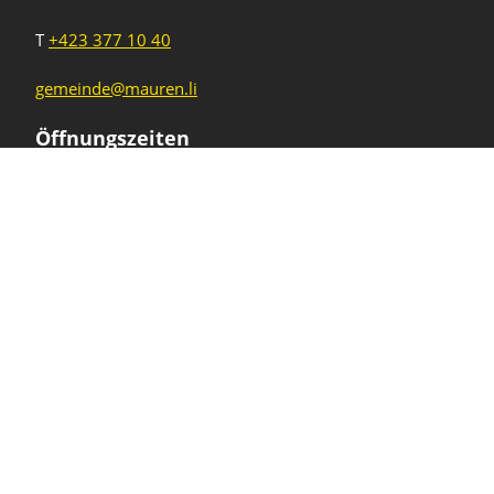
T
+423 377 10 40
gemeinde@mauren.li
Öffnungszeiten
Wochentage
Uhrzeiten
Mo - Do
08.00 - 11.45 Uhr
13.30 - 17.00 Uhr
Freitag und
08.00 - 11.45 Uhr
vor Feiertagen
13.30 - 16.00 Uhr
Sa und So
geschlossen
KFG Mauren