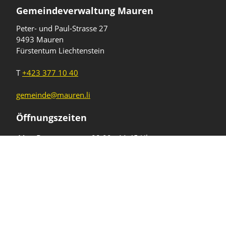
Gemeindeverwaltung Mauren
Peter- und Paul-Strasse 27
9493 Mauren
Fürstentum Liechtenstein
T
+423 377 10 40
gemeinde@mauren.li
Öffnungszeiten
Wochentage
Uhrzeiten
Mo - Do
08.00 - 11.45 Uhr
13.30 - 17.00 Uhr
Freitag und
08.00 - 11.45 Uhr
vor Feiertagen
13.30 - 16.00 Uhr
Sa und So
geschlossen