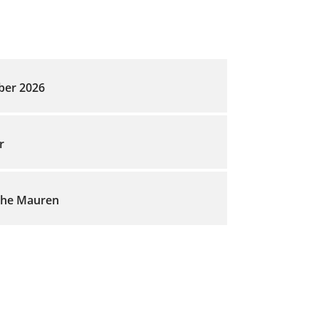
ber 2026
r
che Mauren