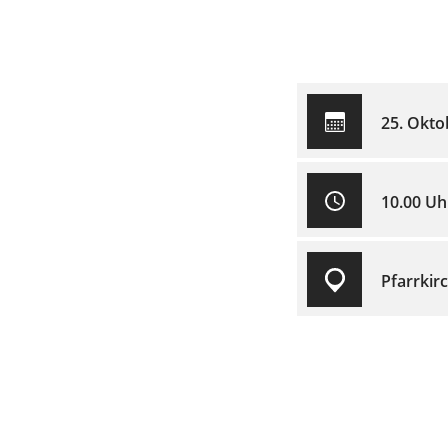
25. Okto
10.00 Uh
Pfarrkir