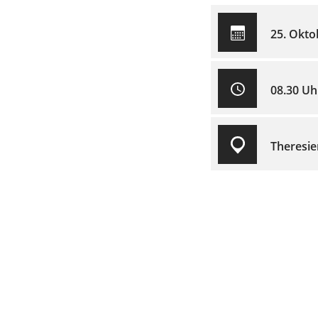
25. Okto
08.30 Uh
Theresie