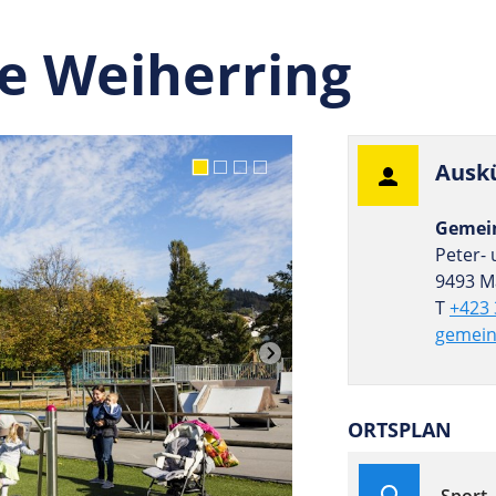
ge Weiherring
Aus­k
Gemein
Peter- 
9493 M
T
+423 
gemein
ORTSPLAN