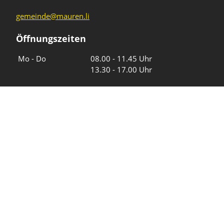
gemeinde@mauren.li
Öffnungszeiten
Wochentage
Uhrzeiten
Mo - Do
08.00 - 11.45 Uhr
13.30 - 17.00 Uhr
Freitag und
08.00 - 11.45 Uhr
vor Feiertagen
13.30 - 16.00 Uhr
Sa und So
geschlossen
KFG Mauren