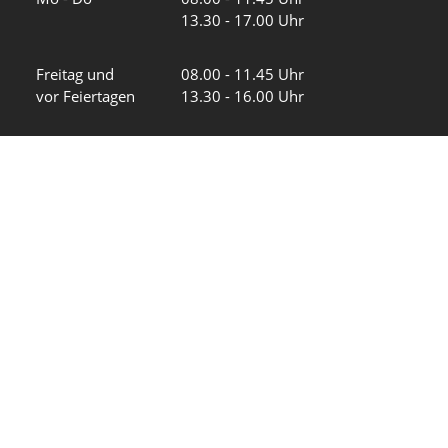
13.30 - 17.00 Uhr
Freitag und
08.00 - 11.45 Uhr
vor Feiertagen
13.30 - 16.00 Uhr
Sa und So
geschlossen
KFG Mauren
Impressum
Datenschutz
Intranet
Wir in den sozialen Medien