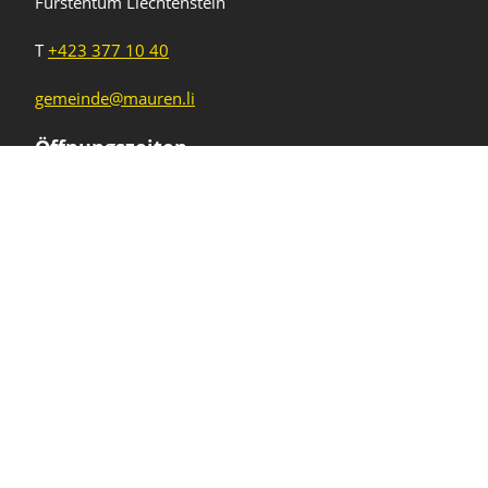
Fürstentum Liechtenstein
T
+423 377 10 40
gemeinde@mauren.li
Öffnungszeiten
Wochentage
Uhrzeiten
Mo - Do
08.00 - 11.45 Uhr
13.30 - 17.00 Uhr
Freitag und
08.00 - 11.45 Uhr
vor Feiertagen
13.30 - 16.00 Uhr
Sa und So
geschlossen
KFG Mauren