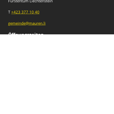
Fürstentum Liechtenstein
T
+423 377 10 40
gemeinde@mauren.li
Öffnungszeiten
Wochentage
Uhrzeiten
Mo - Do
08.00 - 11.45 Uhr
13.30 - 17.00 Uhr
Freitag und
08.00 - 11.45 Uhr
vor Feiertagen
13.30 - 16.00 Uhr
Sa und So
geschlossen
KFG Mauren