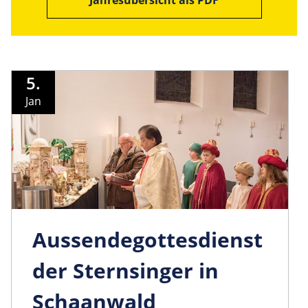
5.
Jan
Aussendego­ttesdienst
der Sternsinger in
Schaanwald