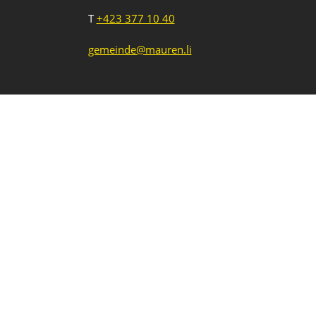
T
+423 377 10 40
gemeinde@mauren.li
Impressum
Datenschutz
Intranet
1
2
3
Neue Veranstaltung