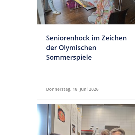
Senio­ren­hock im Zei­chen
der Oly­mi­schen
Sommerspiele
Donnerstag, 18. Juni 2026