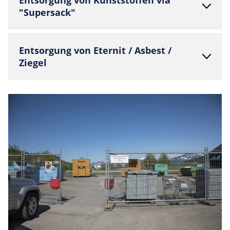
Ent­sor­gung von Kunst­stoffen via
"Supersack"
Ent­sor­gung von Eternit / Asbest /
Ziegel