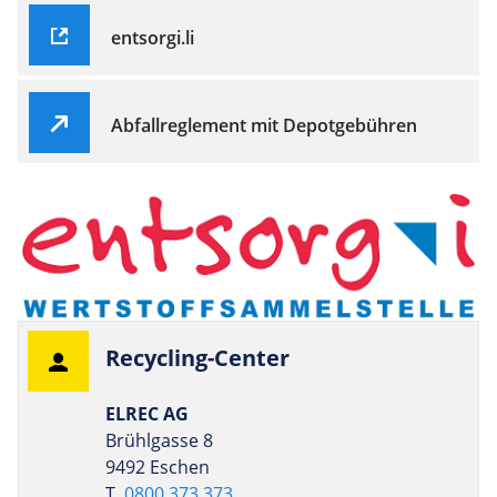
entsorgi.li
Abfallreglement mit Depotgebühren
Recy­cling-Center
ELREC AG
Brühlgasse 8
9492 Eschen
T
0800 373 373