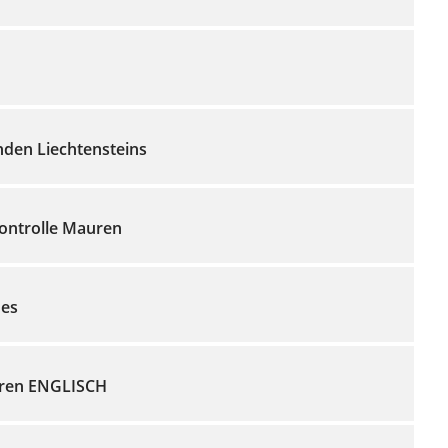
den Liechtensteins
ontrolle Mauren
des
uren ENGLISCH