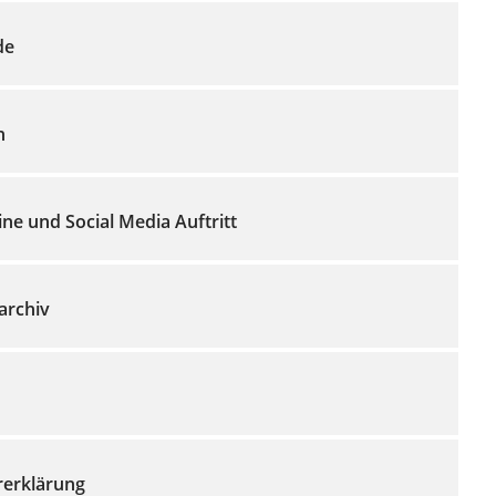
de
n
e und Social Media Auftritt
archiv
rerklärung