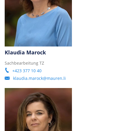
Klaudia Marock
Sachbearbeitung TZ
+423 377 10 40
klaudia.marock@mauren.li