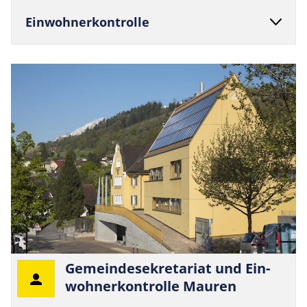
Ein­woh­ner­kon­trolle
Gemein­dese­kre­ta­riat und Ein­
woh­ner­kon­trolle Mauren