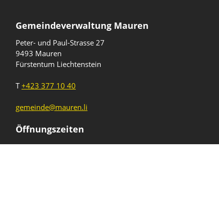
Gemeindeverwaltung Mauren
Peter- und Paul-Strasse 27
9493 Mauren
Fürstentum Liechtenstein
T
+423 377 10 40
gemeinde@mauren.li
Öffnungszeiten
Wochentage
Uhrzeiten
Mo - Do
08.00 - 11.45 Uhr
13.30 - 17.00 Uhr
Freitag und
08.00 - 11.45 Uhr
vor Feiertagen
13.30 - 16.00 Uhr