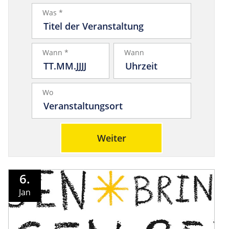
Was *
Wann *
Wann
Wo
Weiter
6.
Jan