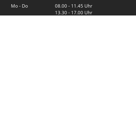
Wochentage
Uhrzeiten
Mo - Do
08.00 - 11.45 Uhr
13.30 - 17.00 Uhr
Freitag und
08.00 - 11.45 Uhr
vor Feiertagen
13.30 - 16.00 Uhr
Sa und So
geschlossen
KFG Mauren
Impressum
Datenschutz
Intranet