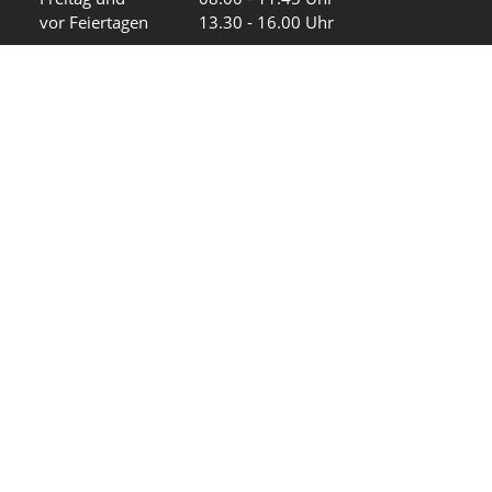
vor Feiertagen
13.30 - 16.00 Uhr
Sa und So
geschlossen
KFG Mauren
Impressum
Datenschutz
Intranet
Wir in den sozialen Medien