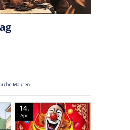
ag
kirche Mauren
14.
Apr