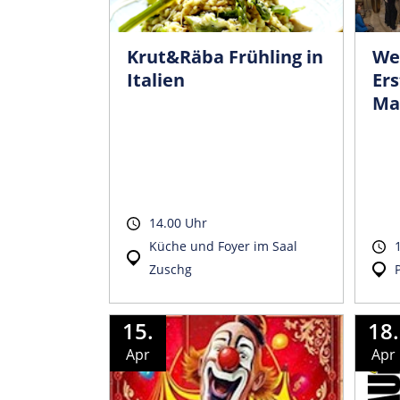
Krut&Räba Frühling in
Wei
Italien
Er
Ma
14.00 Uhr
Küche und Foyer im Saal
Zuschg
15.
18.
Apr
Apr