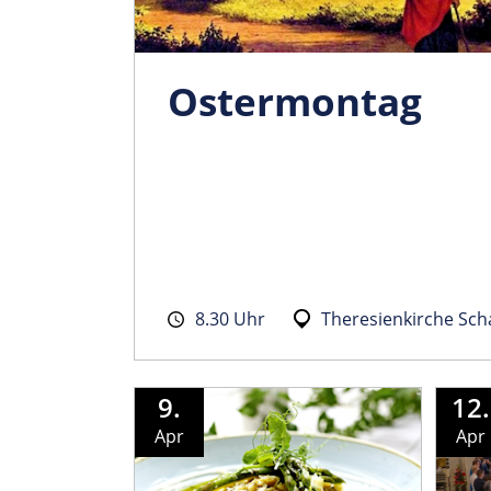
Ostermontag
8.30 Uhr
Theresienkirche Sc
9.
12.
Apr
Apr