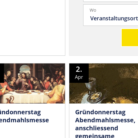
Wo
2.
Apr
ündonnerstag
Gründonnerstag
endmahlsmesse
Abendmahlsmesse,
anschliessend
gemeinsame