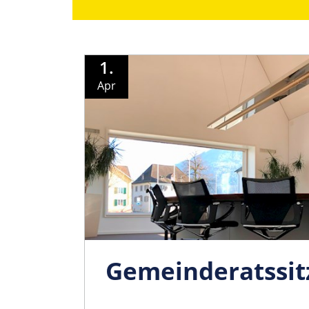
1.
Apr
Gemeinder­atssi