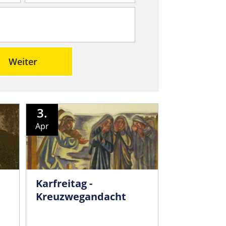
Weiter
3.
Apr
Karfreitag -
Kreuzwegandacht