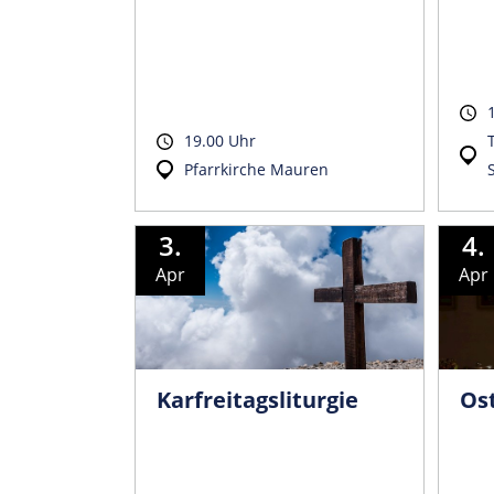
19.00 Uhr
Pfarrkirche Mauren
3.
4.
Apr
Apr
Karfreita­gsliturgie
Os