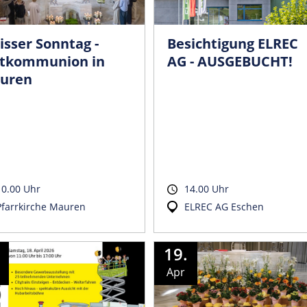
sser Sonntag -
Besichtigung ELREC
stkommunion in
AG - AUSGEBUCHT!
uren
10.00 Uhr
14.00 Uhr
Pfarrkirche Mauren
ELREC AG Eschen
19.
Apr