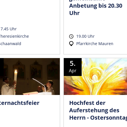
Anbetung bis 20.30
Uhr
17.45 Uhr
Theresienkirche
19.00 Uhr
Schaanwald
Pfarrkirche Mauren
5.
Apr
ternachtsfeier
Hochfest der
Auferstehung des
Herrn - Ostersonnta