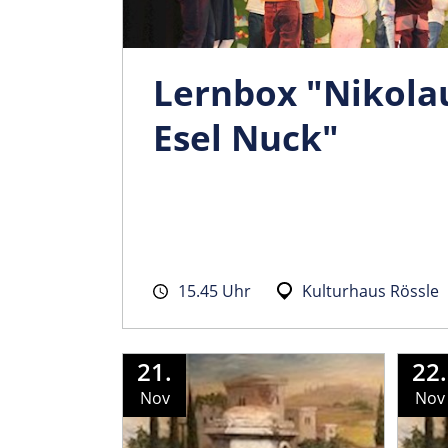
Lernbox "Nikola
Esel Nuck"
15.45 Uhr
Kulturhaus Rössle
21.
22.
Nov
Nov