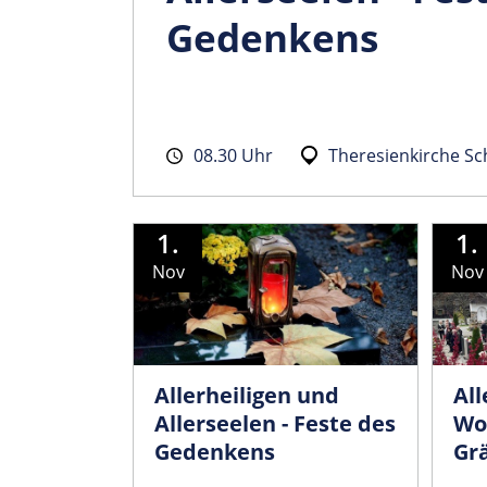
Gedenkens
08.30 Uhr
Theresienkirche S
1.
1.
Nov
Nov
Allerheiligen und
All
Allerseelen - Feste des
Wo
Gedenkens
Gr