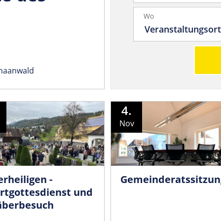
Wo
chaanwald
4.
Nov
erheiligen -
Gemeinder­atssitzun
rtgottesdienst und
äberbesuch