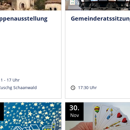
ippenausstellung
Gemeinder­atssitzun
11 - 17 Uhr
Zuschg Schaanwald
17:30 Uhr
30.
Nov