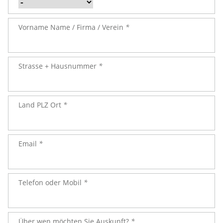
Vorname Name / Firma / Verein
*
Strasse + Hausnummer
*
Land PLZ Ort
*
Email
*
Telefon oder Mobil
*
Über wen möchten Sie Auskunft?
*