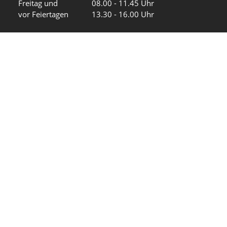
Freitag und
08.00 - 11.45 Uhr
vor Feiertagen
13.30 - 16.00 Uhr
Sa und So
geschlossen
KFG Mauren
Impressum
Datenschutz
Intranet
Wir in den sozialen Medien