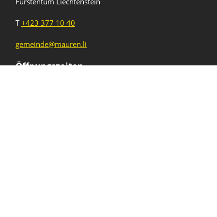
Fürstentum Liechtenstein
T
+423 377 10 40
gemeinde@mauren.li
Öffnungszeiten
Wochentage
Uhrzeiten
Mo - Do
08.00 - 11.45 Uhr
13.30 - 17.00 Uhr
Freitag und
08.00 - 11.45 Uhr
vor Feiertagen
13.30 - 16.00 Uhr
Sa und So
geschlossen
KFG Mauren