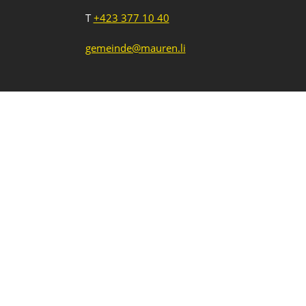
T
+423 377 10 40
gemeinde@mauren.li
Impressum
Datenschutz
Intranet
1
2
3
Neue Veranstaltung