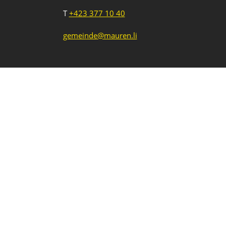
T
+423 377 10 40
gemeinde@mauren.li
Impressum
Datenschutz
Intranet
1
2
3
Neue Veranstaltung