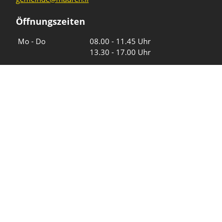
Öffnungszeiten
Wochentage
Uhrzeiten
Mo - Do
08.00 - 11.45 Uhr
13.30 - 17.00 Uhr
Freitag und
08.00 - 11.45 Uhr
vor Feiertagen
13.30 - 16.00 Uhr
Sa und So
geschlossen
KFG Mauren