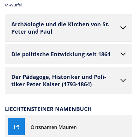
M-Würfel
Archäo­logie und die Kir­chen von St.
Peter und Paul
Die poli­ti­sche Ent­wick­lung seit 1864
Der Päd­agoge, Histo­riker und Poli­
tiker Peter Kaiser (1793-1864)
LIECHTENSTEINER NAMENBUCH
Ortsnamen Mauren