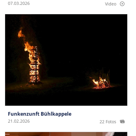
07.03.2026
Video
Funkenzunft Bühlkappele
21.02.2026
22 Fotos