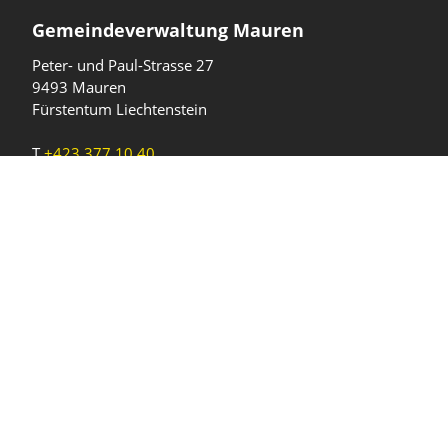
Gemeindeverwaltung Mauren
Peter- und Paul-Strasse 27
9493 Mauren
Fürstentum Liechtenstein
T
+423 377 10 40
gemeinde@mauren.li
Öffnungszeiten
Wochentage
Uhrzeiten
Mo - Do
08.00 - 11.45 Uhr
13.30 - 17.00 Uhr
Freitag und
08.00 - 11.45 Uhr
vor Feiertagen
13.30 - 16.00 Uhr
Sa und So
geschlossen